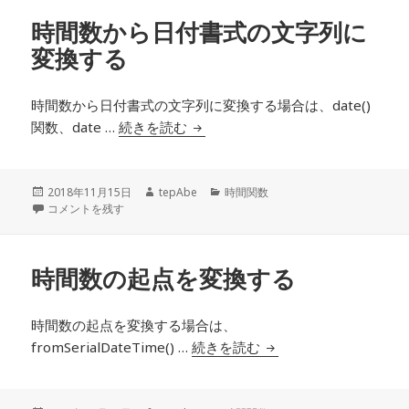
ー
時間数から日付書式の文字列に
変換する
時間数から日付書式の文字列に変換する場合は、date()
関数、date …
続きを読む
時間数から日付書式の文字列に変
投
2018年11月15日
作
tepAbe
カ
時間関数
稿
時間数から日付書式の文字列に変換する に
コメントを残す
成
テ
日:
者
ゴ
リ
ー
時間数の起点を変換する
時間数の起点を変換する場合は、
fromSerialDateTime() …
続きを読む
時間数の起点を変換す