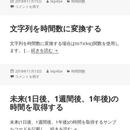
投
2018年11月15日
作
tepAbe
カ
時間関数
稿
時間数の起点を変換する に
コメントを残す
成
テ
日:
者
ゴ
リ
ー
文字列を時間数に変換する
文字列を時間数に変換する場合はtoTicks()関数を使用し
ます。 [ …
続きを読む
文字列を時間数に変換する
投
2018年11月13日
作
tepAbe
カ
時間関数
稿
文字列を時間数に変換する に
コメントを残す
成
テ
日:
者
ゴ
リ
ー
未来(1日後、1週間後、1年後)の
時間を取得する
未来(1日後、1週間後、1年後)の時間を取得するサンプ
ルコードを記載し …
続きを読む
未来(1日後、1週間後、1年