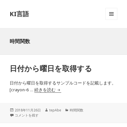
KI言語
メニュ
ーとウ
ィジェ
ット
時間関数
日付から曜日を取得する
日付から曜日を取得するサンプルコードを記載します。
[crayon-6 …
続きを読む
日付から曜日を取得する
投
2018年11月26日
作
tepAbe
カ
時間関数
稿
日付から曜日を取得する に
コメントを残す
成
テ
日:
者
ゴ
リ